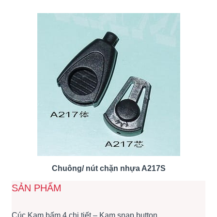
Chuông/ nút chặn nhựa A217S
SẢN PHẨM
Cúc Kam bấm 4 chi tiết – Kam snap button