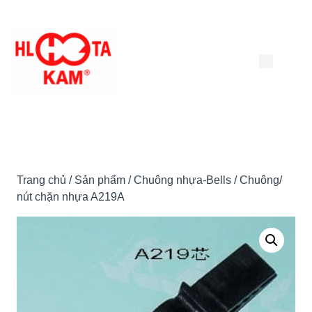
Chuyển
đến
nội
dung
Trang chủ
/
Sản phẩm
/
Chuông nhựa-Bells
/ Chuông/
nút chặn nhựa A219A