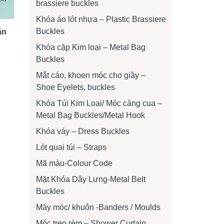
brassiere buckles
Khóa áo lót nhựa – Plastic Brassiere
Buckles
ặn
Khóa cặp Kim loại – Metal Bag
Buckles
Mắt cáo, khoen móc cho giầy –
Shoe Eyelets, buckles
Khóa Túi Kim Loại/ Móc càng cua –
Metal Bag Buckles/Metal Hook
Khóa váy – Dress Buckles
Lót quai túi – Straps
Mã màu-Colour Code
Mặt Khóa Dây Lưng-Metal Belt
Buckles
Máy móc/ khuôn -Banders / Moulds
Móc treo rèm – Shower Curtain