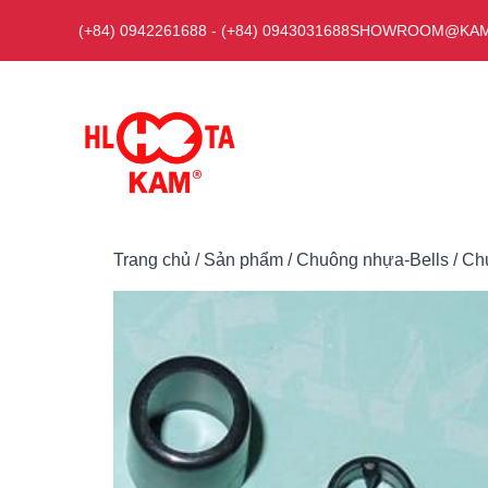
Chuyển
(+84) 0942261688
-
(+84) 0943031688
SHOWROOM@KAM
đến
nội
dung
Trang chủ
/
Sản phẩm
/
Chuông nhựa-Bells
/ Ch