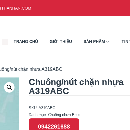
THANHAN.COM
TRANG CHỦ
GIỚI THIỆU
SẢN PHẨM
TIN
uông/nút chặn nhựa A319ABC
Chuông/nút chặn nhựa
A319ABC
SKU:
A319ABC
Danh mục:
Chuông nhựa-Bells
0942261688