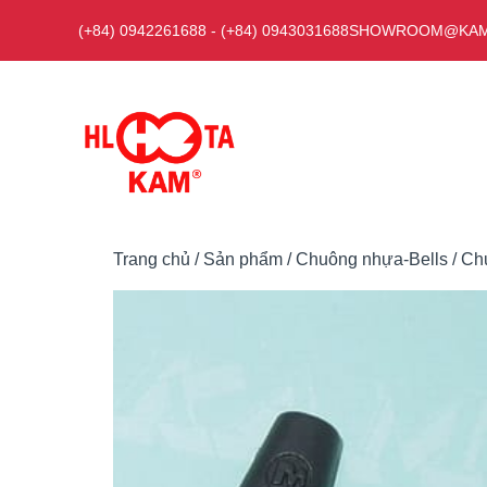
Chuyển
(+84) 0942261688
-
(+84) 0943031688
SHOWROOM@KAM
đến
nội
dung
Trang chủ
/
Sản phẩm
/
Chuông nhựa-Bells
/ Ch