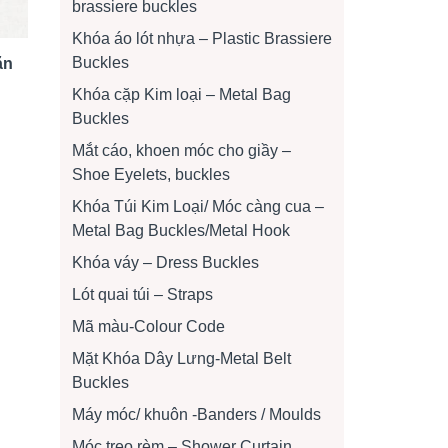
brassiere buckles
Khóa áo lót nhựa – Plastic Brassiere
Buckles
ặn
Khóa cặp Kim loại – Metal Bag
Buckles
Mắt cáo, khoen móc cho giầy –
Shoe Eyelets, buckles
Khóa Túi Kim Loại/ Móc càng cua –
Metal Bag Buckles/Metal Hook
Khóa váy – Dress Buckles
Lót quai túi – Straps
Mã màu-Colour Code
Mặt Khóa Dây Lưng-Metal Belt
Buckles
Máy móc/ khuôn -Banders / Moulds
Móc treo rèm – Shower Curtain