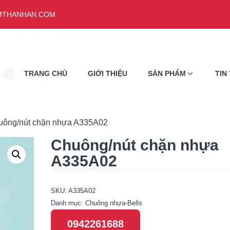
THANHAN.COM
TRANG CHỦ
GIỚI THIỆU
SẢN PHẨM
TIN
uông/nút chặn nhựa A335A02
Chuông/nút chặn nhựa
A335A02
SKU:
A335A02
Danh mục:
Chuông nhựa-Bells
0942261688