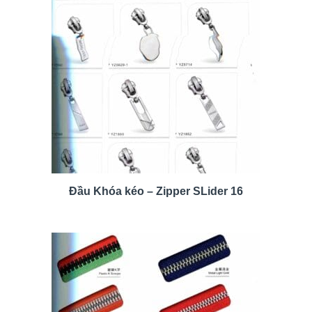
Đầu Khóa kéo – Zipper SLider 16