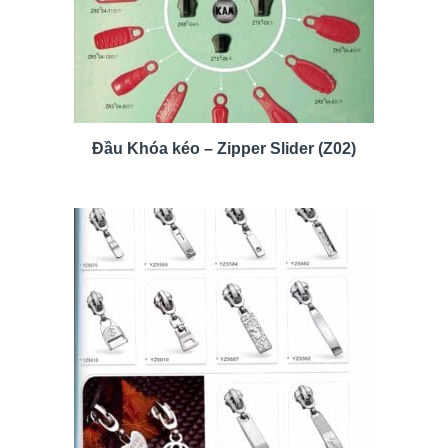
Đầu Khóa kéo – Zipper Slider (Z02)