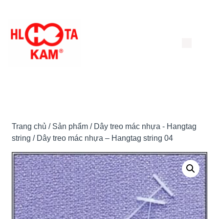
Chuyển
đến
nội
dung
Trang chủ
/
Sản phẩm
/
Dây treo mác nhựa - Hangtag
string
/ Dây treo mác nhựa – Hangtag string 04