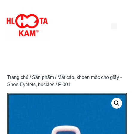
Chuyển
đến
nội
dung
Trang chủ
/
Sản phẩm
/
Mắt cáo, khoen móc cho giầy -
Shoe Eyelets, buckles
/ F-001