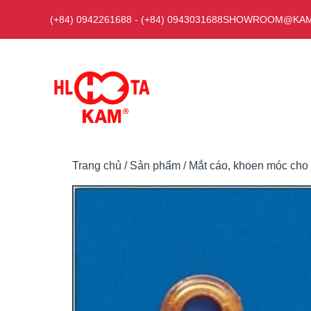
Chuyển
(+84) 0942261688
-
(+84) 0943031688
SHOWROOM@KAM
đến
nội
dung
Trang chủ
/
Sản phẩm
/
Mắt cáo, khoen móc cho 