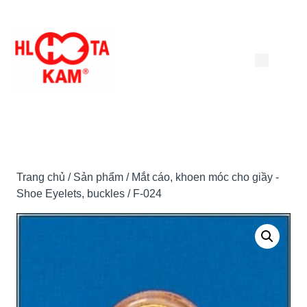
Chuyển
đến
nội
dung
Trang chủ
/
Sản phẩm
/
Mắt cáo, khoen móc cho giầy -
Shoe Eyelets, buckles
/ F-024