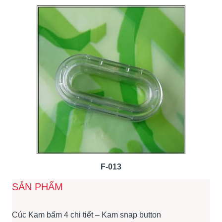
F-013
SẢN PHẨM
Cúc Kam bấm 4 chi tiết – Kam snap button