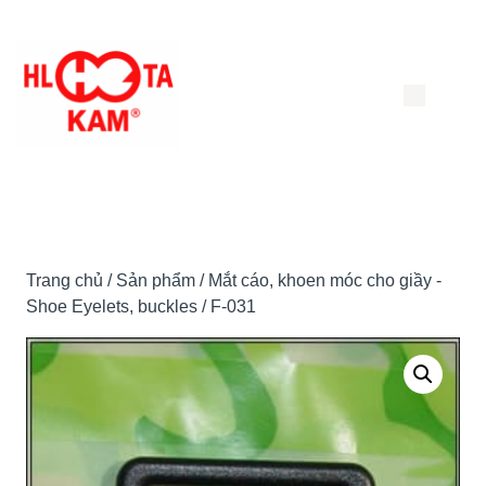
Chuyển
đến
nội
dung
Trang chủ
/
Sản phẩm
/
Mắt cáo, khoen móc cho giầy -
Shoe Eyelets, buckles
/ F-031