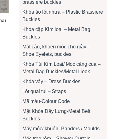
brassiere buckles
Khóa áo lót nhựa – Plastic Brassiere
Buckles
oại
Khóa cặp Kim loại – Metal Bag
Buckles
Mắt cáo, khoen móc cho giầy –
Shoe Eyelets, buckles
Khóa Túi Kim Loại/ Móc càng cua –
Metal Bag Buckles/Metal Hook
Khóa váy – Dress Buckles
Lót quai túi – Straps
Mã màu-Colour Code
Mặt Khóa Dây Lưng-Metal Belt
Buckles
Máy móc/ khuôn -Banders / Moulds
Móc treo rèm – Shower Curtain