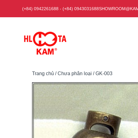
Chuyển
(+84) 0942261688
-
(+84) 0943031688
SHOWROOM@KAM
đến
nội
dung
Trang chủ
/
Chưa phân loại
/ GK-003