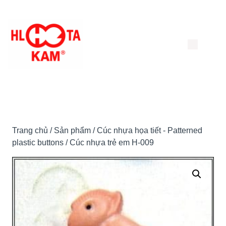
Chuyển
đến
nội
dung
Trang chủ
/
Sản phẩm
/
Cúc nhựa họa tiết - Patterned
plastic buttons
/ Cúc nhựa trẻ em H-009