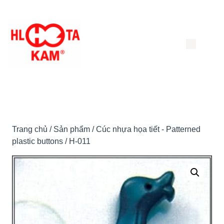
Chuyển
đến
nội
dung
Trang chủ
/
Sản phẩm
/
Cúc nhựa họa tiết - Patterned
plastic buttons
/ H-011