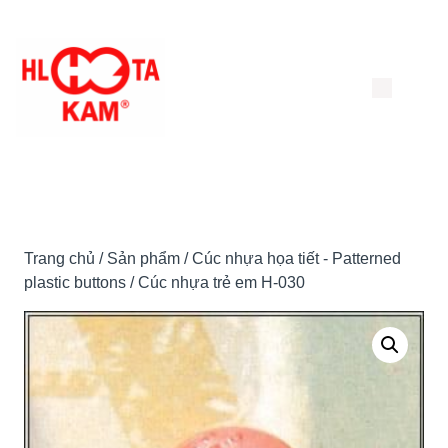
Chuyển
đến
nội
dung
Trang chủ
/
Sản phẩm
/
Cúc nhựa họa tiết - Patterned
plastic buttons
/ Cúc nhựa trẻ em H-030