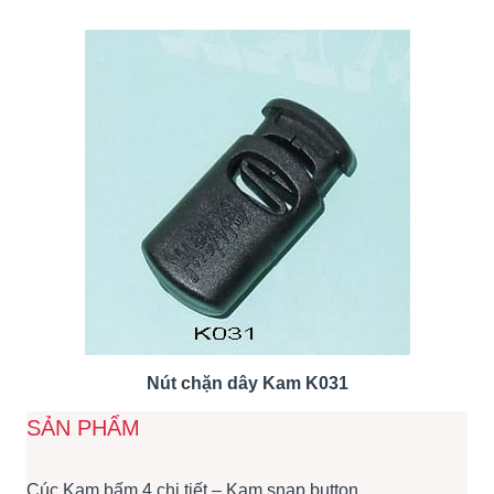
Nút chặn dây Kam K031
SẢN PHẨM
Cúc Kam bấm 4 chi tiết – Kam snap button