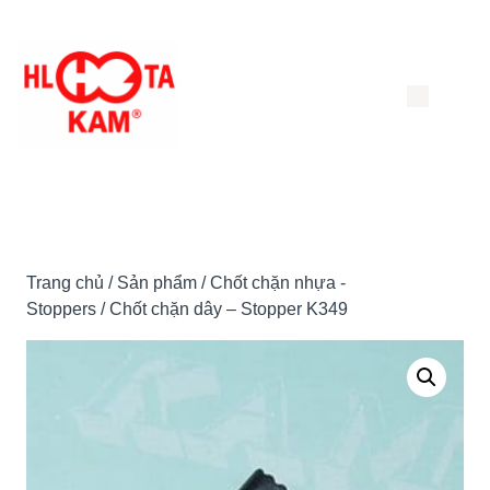
Chuyển
đến
nội
dung
Trang chủ
/
Sản phẩm
/
Chốt chặn nhựa -
Stoppers
/ Chốt chặn dây – Stopper K349