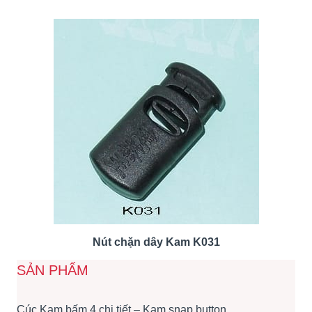
Nút chặn dây Kam K031
SẢN PHẨM
Cúc Kam bấm 4 chi tiết – Kam snap button