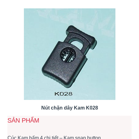
Nút chặn dây Kam K028
SẢN PHẨM
Cúc Kam bấm 4 chi tiết – Kam snap button