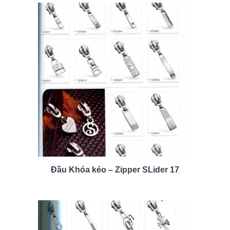
Đầu Khóa kéo – Zipper SLider 17