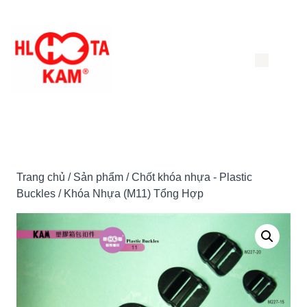
Chuyển
đến
nội
dung
Trang chủ
/
Sản phẩm
/
Chốt khóa nhựa - Plastic
Buckles
/ Khóa Nhựa (M11) Tổng Hợp