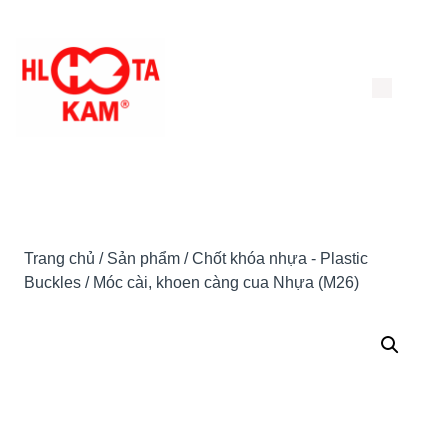
Chuyển
đến
nội
dung
Trang chủ
/
Sản phẩm
/
Chốt khóa nhựa - Plastic
Buckles
/ Móc cài, khoen càng cua Nhựa (M26)