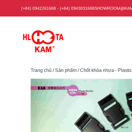
Chuyển
(+84) 0942261688
-
(+84) 0943031688
SHOWROOM@KAM
đến
nội
dung
Trang chủ
/
Sản phẩm
/
Chốt khóa nhựa - Plasti