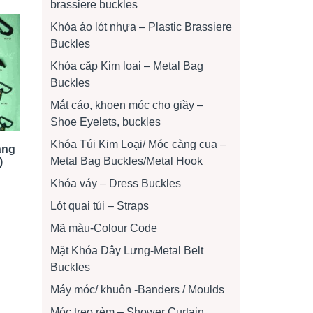
brassiere buckles
Khóa áo lót nhựa – Plastic Brassiere
Buckles
Khóa cặp Kim loại – Metal Bag
Buckles
Mắt cáo, khoen móc cho giầy –
Shoe Eyelets, buckles
Khóa Túi Kim Loại/ Móc càng cua –
àng
Metal Bag Buckles/Metal Hook
)
Khóa váy – Dress Buckles
Lót quai túi – Straps
Mã màu-Colour Code
Mặt Khóa Dây Lưng-Metal Belt
Buckles
Máy móc/ khuôn -Banders / Moulds
Móc treo rèm – Shower Curtain