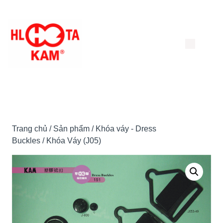
Chuyển
đến
nội
dung
Trang chủ
/
Sản phẩm
/
Khóa váy - Dress
Buckles
/ Khóa Váy (J05)