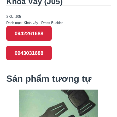
Khóa Váy (J05)
SKU:
J05
Danh mục:
Khóa váy - Dress Buckles
0942261688
0943031688
Sản phẩm tương tự