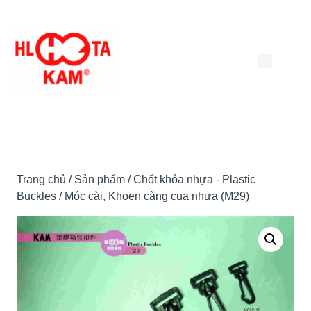
Chuyển
đến
nội
dung
Trang chủ
/
Sản phẩm
/
Chốt khóa nhựa - Plastic
Buckles
/ Móc cài, Khoen càng cua nhựa (M29)