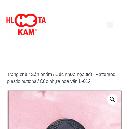
Chuyển
đến
nội
dung
Trang chủ
/
Sản phẩm
/
Cúc nhựa họa tiết - Patterned
plastic buttons
/ Cúc nhựa hoa văn L-012