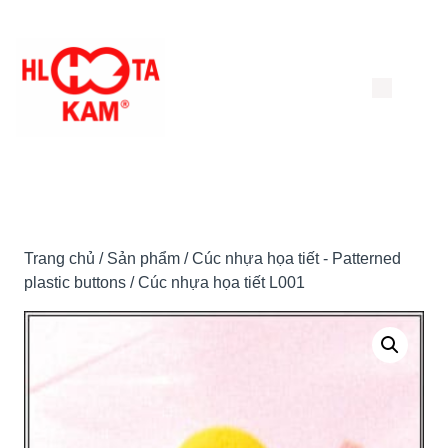
Chuyển
đến
nội
dung
Trang chủ
/
Sản phẩm
/
Cúc nhựa họa tiết - Patterned
plastic buttons
/ Cúc nhựa họa tiết L001