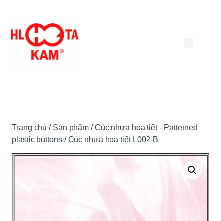
Chuyển
đến
nội
dung
Trang chủ
/
Sản phẩm
/
Cúc nhựa họa tiết - Patterned
plastic buttons
/ Cúc nhựa họa tiết L002-B