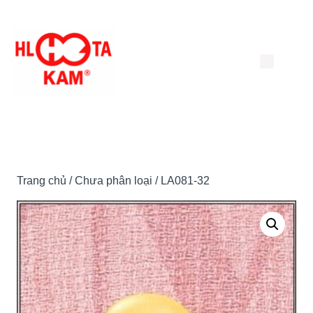
Chuyển
đến
nội
dung
Trang chủ
/
Chưa phân loại
/ LA081-32