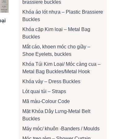
brassiere buckles
Khóa áo lót nhựa – Plastic Brassiere
Buckles
oại
Khóa cặp Kim loại – Metal Bag
Buckles
Mắt cáo, khoen móc cho giầy –
Shoe Eyelets, buckles
Khóa Túi Kim Loại/ Móc càng cua –
Metal Bag Buckles/Metal Hook
Khóa váy – Dress Buckles
Lót quai túi – Straps
Mã màu-Colour Code
Mặt Khóa Dây Lưng-Metal Belt
Buckles
Máy móc/ khuôn -Banders / Moulds
Móc treo rèm – Shower Curtain