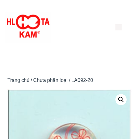
Chuyển
đến
nội
dung
Trang chủ
/
Chưa phân loại
/ LA092-20