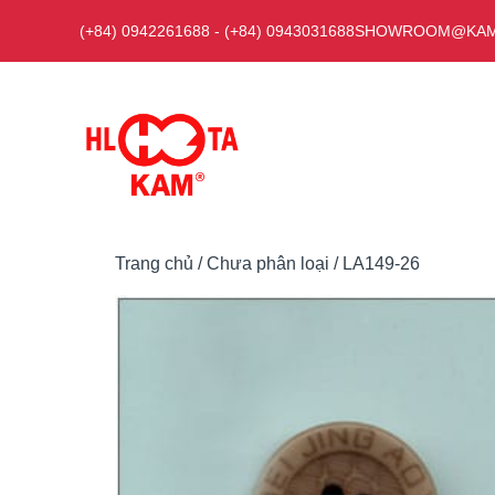
Chuyển
(+84) 0942261688
-
(+84) 0943031688
SHOWROOM@KAM
đến
nội
dung
Trang chủ
/
Chưa phân loại
/ LA149-26