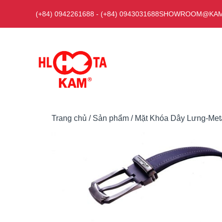
Chuyển
(+84) 0942261688
-
(+84) 0943031688
SHOWROOM@KAM
đến
nội
dung
Trang chủ
/
Sản phẩm
/
Mặt Khóa Dây Lưng-Meta