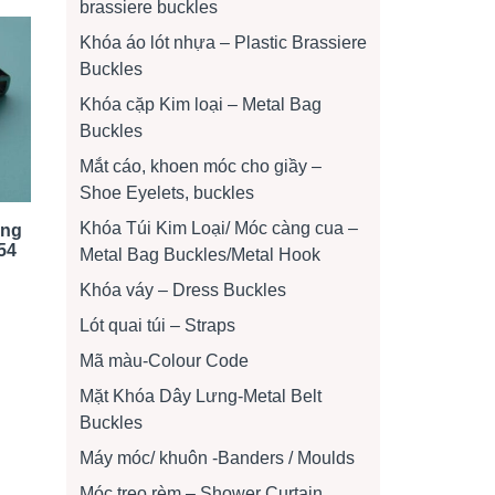
brassiere buckles
Khóa áo lót nhựa – Plastic Brassiere
Buckles
Khóa cặp Kim loại – Metal Bag
Buckles
Mắt cáo, khoen móc cho giầy –
Shoe Eyelets, buckles
Khóa Túi Kim Loại/ Móc càng cua –
àng
54
Metal Bag Buckles/Metal Hook
Khóa váy – Dress Buckles
Lót quai túi – Straps
Mã màu-Colour Code
Mặt Khóa Dây Lưng-Metal Belt
Buckles
Máy móc/ khuôn -Banders / Moulds
Móc treo rèm – Shower Curtain