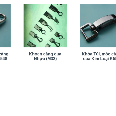
càng
Khoen càng cua
Khóa Túi, móc c
K548
Nhựa (M33)
cua Kim Loại K5