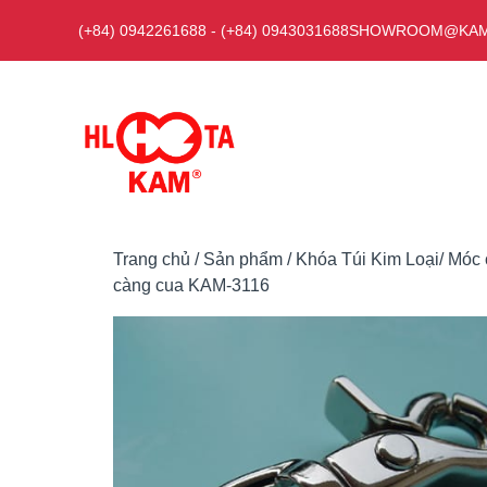
Chuyển
(+84) 0942261688
-
(+84) 0943031688
SHOWROOM@KAM
đến
nội
dung
Trang chủ
/
Sản phẩm
/
Khóa Túi Kim Loại/ Móc 
càng cua KAM-3116