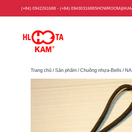
Chuyển
(+84) 0942261688
-
(+84) 0943031688
SHOWROOM@KAM
đến
nội
dung
Trang chủ
/
Sản phẩm
/
Chuông nhựa-Bells
/ NA