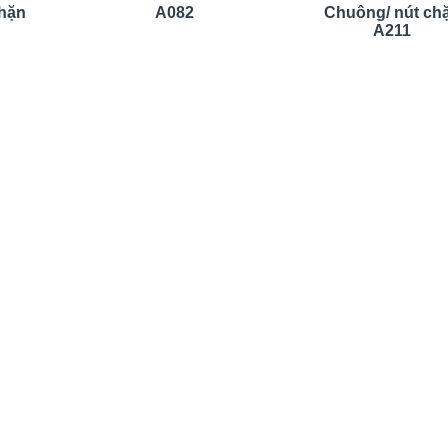
chặn
A082
Chuông/ nút ch
A211