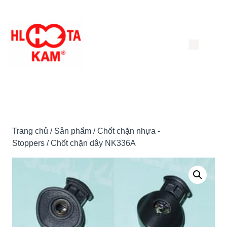
Chuyển
đến
nội
dung
Trang chủ
/
Sản phẩm
/
Chốt chặn nhựa -
Stoppers
/ Chốt chặn dây NK336A