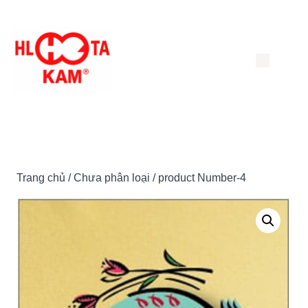
Chuyển
đến
nội
dung
Trang chủ
/
Chưa phân loại
/ product Number-4