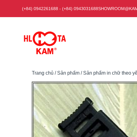
Chuyển
(+84) 0942261688
-
(+84) 0943031688
SHOWROOM@KAM
đến
nội
dung
Trang chủ
/
Sản phẩm
/
Sản phẩm in chữ theo yêu