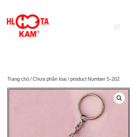
Chuyển
đến
nội
dung
Trang chủ
/
Chưa phân loại
/ product Number S-202