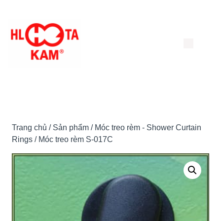
Chuyển
đến
nội
dung
Trang chủ
/
Sản phẩm
/
Móc treo rèm - Shower Curtain
Rings
/ Móc treo rèm S-017C