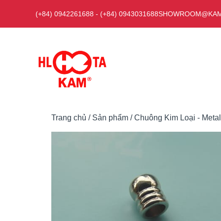
Chuyển
(+84) 0942261688
-
(+84) 0943031688
SHOWROOM@KAM
đến
nội
dung
Trang chủ
/
Sản phẩm
/
Chuông Kim Loại - Metal