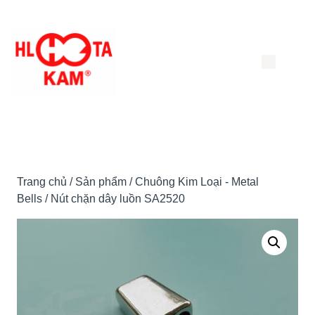
Chuyển
đến
nội
dung
Trang chủ
/
Sản phẩm
/
Chuông Kim Loại - Metal
Bells
/ Nút chặn dây luồn SA2520