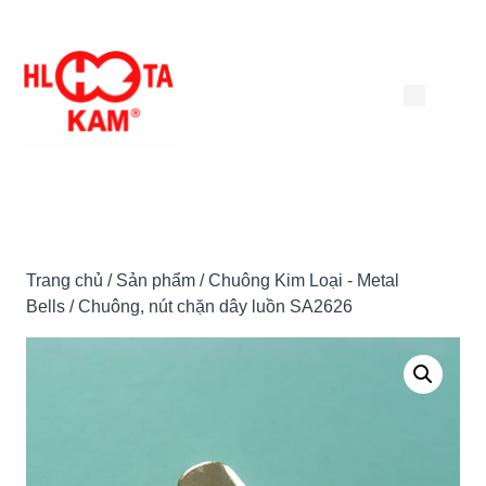
Chuyển
đến
nội
dung
Trang chủ
/
Sản phẩm
/
Chuông Kim Loại - Metal
Bells
/ Chuông, nút chặn dây luồn SA2626