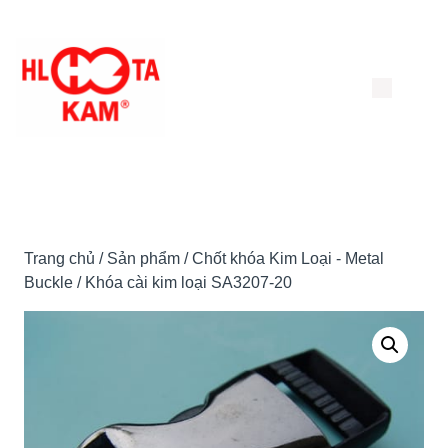
Chuyển
đến
nội
dung
Trang chủ
/
Sản phẩm
/
Chốt khóa Kim Loại - Metal
Buckle
/ Khóa cài kim loại SA3207-20