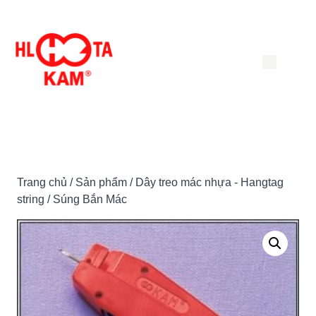
Chuyển
đến
nội
dung
Trang chủ
/
Sản phẩm
/
Dây treo mác nhựa - Hangtag
string
/ Súng Bắn Mác