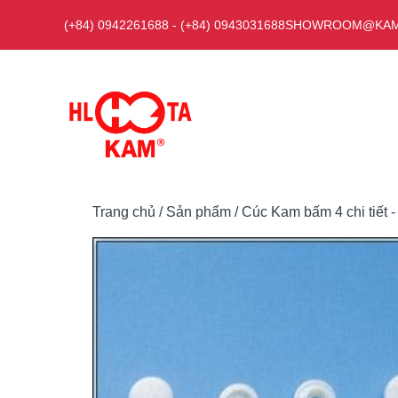
Chuyển
(+84) 0942261688
-
(+84) 0943031688
SHOWROOM@KAM
đến
nội
dung
Trang chủ
/
Sản phẩm
/
Cúc Kam bấm 4 chi tiết 