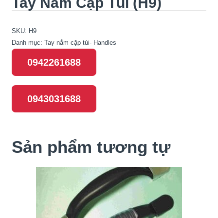
Tay Nắm Cặp Túi (H9)
SKU:
H9
Danh mục:
Tay nắm cặp túi- Handles
0942261688
0943031688
Sản phẩm tương tự