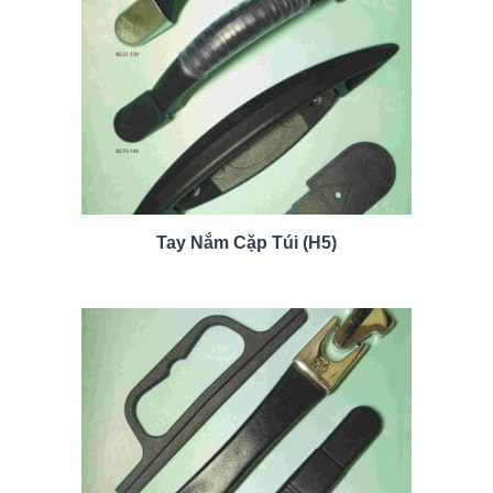
Tay Nắm Cặp Túi (H5)