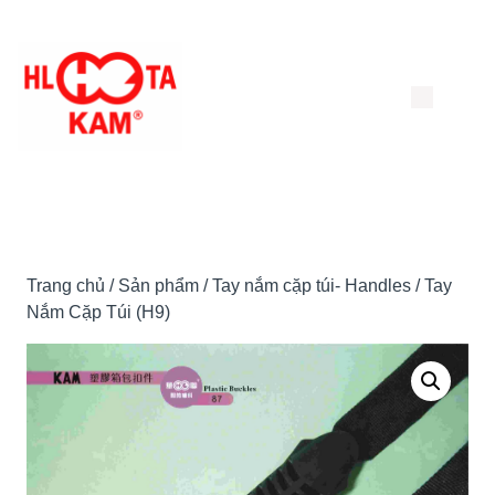
Chuyển
đến
nội
dung
Trang chủ
/
Sản phẩm
/
Tay nắm cặp túi- Handles
/ Tay
Nắm Cặp Túi (H9)