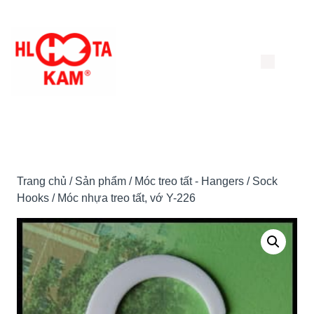
Chuyển
đến
nội
dung
Trang chủ
/
Sản phẩm
/
Móc treo tất - Hangers / Sock
Hooks
/ Móc nhựa treo tất, vớ Y-226