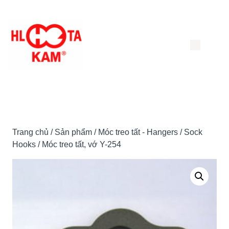
Chuyển
đến
nội
dung
Trang chủ
/
Sản phẩm
/
Móc treo tất - Hangers / Sock
Hooks
/ Móc treo tất, vớ Y-254