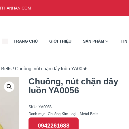
THANHAN.COM
TRANG CHỦ
GIỚI THIỆU
SẢN PHẨM
TIN
 Bells
/ Chuông, nút chặn dây luồn YA0056
Chuông, nút chặn dây
luồn YA0056
SKU:
YA0056
Danh mục:
Chuông Kim Loại - Metal Bells
0942261688