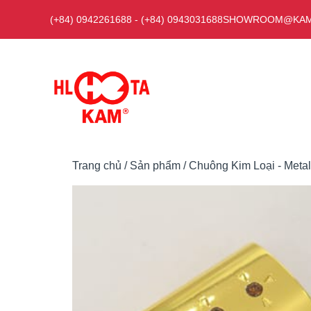
Chuyển
(+84) 0942261688
-
(+84) 0943031688
SHOWROOM@KAM
đến
nội
dung
Trang chủ
/
Sản phẩm
/
Chuông Kim Loại - Metal