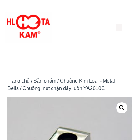
Chuyển
đến
nội
dung
Trang chủ
/
Sản phẩm
/
Chuông Kim Loại - Metal
Bells
/ Chuông, nút chặn dây luồn YA2610C