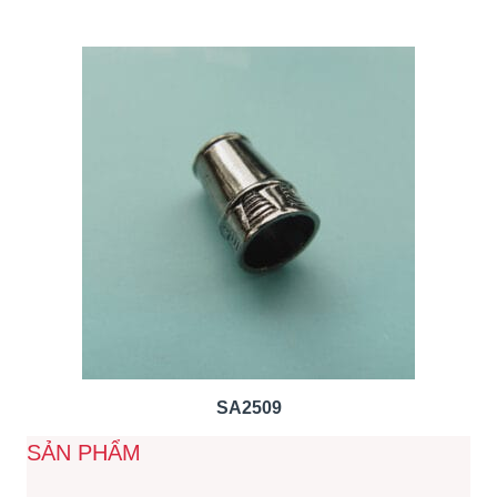
SA2509
SẢN PHẨM