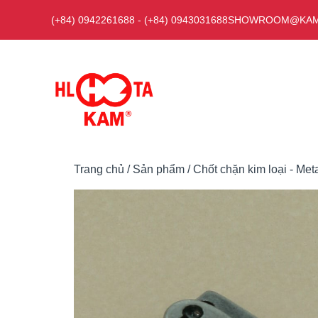
Chuyển
(+84) 0942261688
-
(+84) 0943031688
SHOWROOM@KAM
đến
nội
dung
Trang chủ
/
Sản phẩm
/
Chốt chặn kim loại - Met