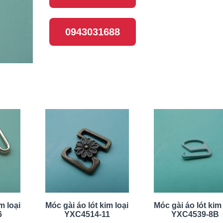
0943031688
m loại
Móc gài áo lót kim loại
Móc gài áo lót kim 
6
YXC4514-11
YXC4539-8B