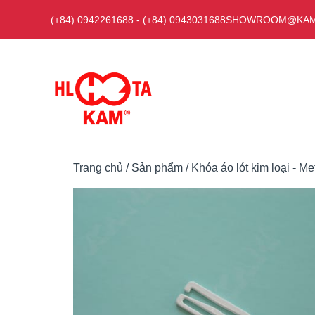
Chuyển
(+84) 0942261688
-
(+84) 0943031688
SHOWROOM@KAM
đến
nội
dung
Trang chủ
/
Sản phẩm
/
Khóa áo lót kim loại - Me